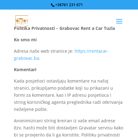
+38761 231 671
Politika Privatnosti – Grabovac Rent a Car Tuzla
Ko smo mi
Adresa naše web stranice je:
https
://rentacar
-
grabovac
.ba
.
Komentari
Kada posjetioci ostavljaju komentare na našoj
stranici, prikupljamo podatke koji su prikazani u
formi za komentare, kao i IP adresu posjetioca i
string korisničkog agenta preglednika radi otkrivanja
neželjene pošte.
Anonimizirani string kreiran iz vaše email adrese
(tzv. hash) može biti dostavljen Gravatar servisu kako
bi se provjerilo da li ga koristite. Politiku privatnosti