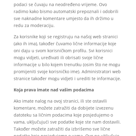
podaci se čuvaju na neodređeno vrijeme. Ovo
radimo kako bismo automatski prepoznali i odobrili
sve naknadne komentare umjesto da ih držimo u
redu za moderaciju.
Za korisnike koji se registruju na našoj web stranici
(ako ih ima), također čuvamo lične informacije koje
oni daju u svom korisničkom profilu. Svi korisnici
mogu vidjeti, uređivati ili obrisati svoje lične
informacije u bilo kojem trenutku (osim što ne mogu
promijeniti svoje korisničko ime). Administratori web
stranice također mogu vidjeti i urediti te informacije.
Koja prava imate nad vašim podacima
Ako imate nalog na ovoj stranici, ili ste ostavili
komentare, možete zatražiti da dobijete izvezenu
datoteku sa ličnim podacima koje posjedujemo o
vama, uključujući sve podatke koje ste nam dostavili.
Također možete zatražiti da izbrišemo sve lične
podatke koje posjedujemo o vama. Ovo ne uključuje