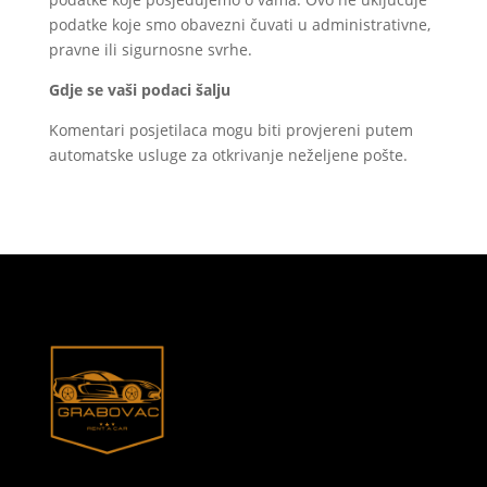
podatke koje smo obavezni čuvati u administrativne,
pravne ili sigurnosne svrhe.
Gdje se vaši podaci šalju
Komentari posjetilaca mogu biti provjereni putem
automatske usluge za otkrivanje neželjene pošte.