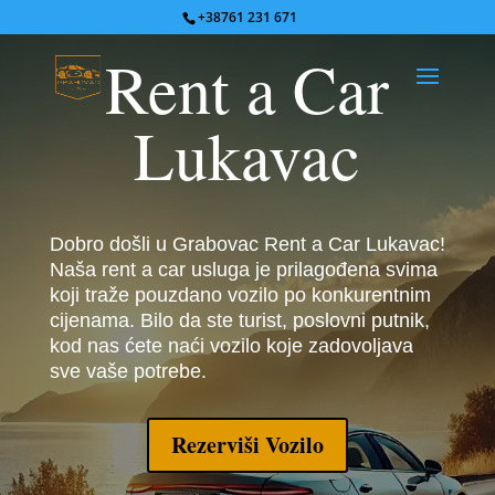
+38761 231 671
Rent a Car
Lukavac
Dobro došli u Grabovac Rent a Car Lukavac!
Naša rent a car usluga je prilagođena svima
koji traže pouzdano vozilo po konkurentnim
cijenama. Bilo da ste turist, poslovni putnik,
kod nas ćete naći vozilo koje zadovoljava
sve vaše potrebe.
Rezerviši Vozilo